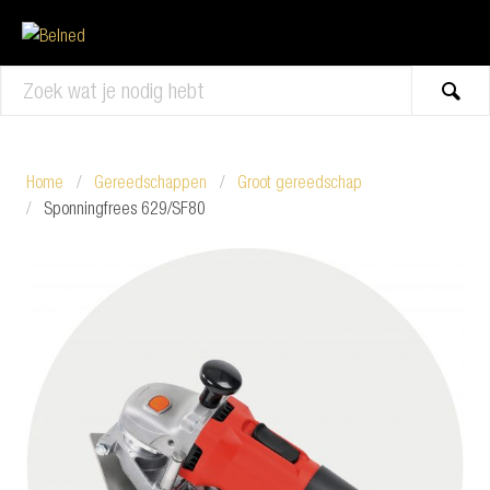
TOP 10 RESULTATEN
Alle resultaten
Sluit venster
Home
Gereedschappen
Groot gereedschap
Sponningfrees 629/SF80
Alle resultaten
Sluit venster